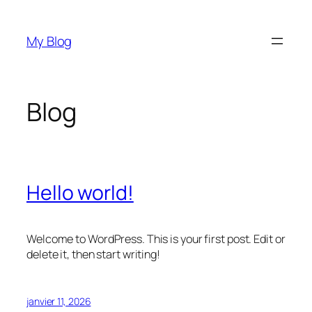
Aller
au
My Blog
contenu
Blog
Hello world!
Welcome to WordPress. This is your first post. Edit or
delete it, then start writing!
janvier 11, 2026