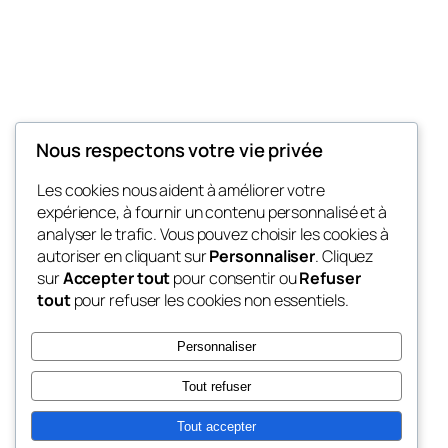
Nous respectons votre vie privée
My Blog
Les cookies nous aident à améliorer votre
My WordPress Blog
expérience, à fournir un contenu personnalisé et à
analyser le trafic. Vous pouvez choisir les cookies à
autoriser en cliquant sur
Personnaliser
. Cliquez
sur
Accepter tout
pour consentir ou
Refuser
Blog
Évènements
tout
pour refuser les cookies non essentiels.
À propos
Boutique
FAQ
Compositions
Personnaliser
Auteurs/autrices
Thèmes
Tout refuser
Tout accepter
Twenty Twenty-Five
Conçu avec
WordPress